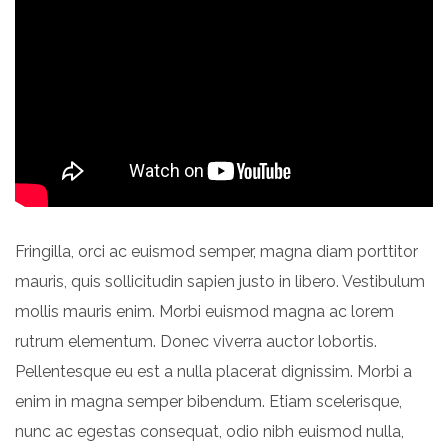
Fringilla, orci ac euismod semper, magna diam porttitor
mauris, quis sollicitudin sapien justo in libero. Vestibulum
mollis mauris enim. Morbi euismod magna ac lorem
rutrum elementum. Donec viverra auctor lobortis.
Pellentesque eu est a nulla placerat dignissim. Morbi a
enim in magna semper bibendum. Etiam scelerisque,
nunc ac egestas consequat, odio nibh euismod nulla,