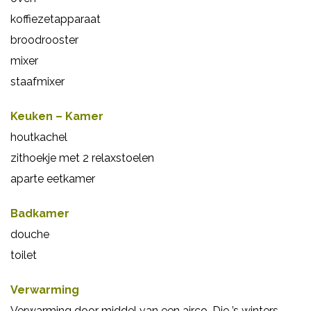
koffiezetapparaat
broodrooster
mixer
staafmixer
Keuken – Kamer
houtkachel
zithoekje met 2 relaxstoelen
aparte eetkamer
Badkamer
douche
toilet
Verwarming
Verwarming door middel van een airco. Die ’s winters