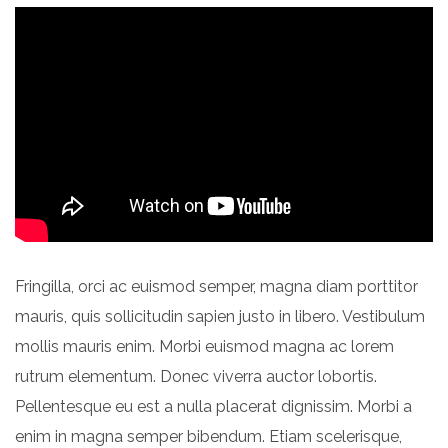
Fringilla, orci ac euismod semper, magna diam porttitor
mauris, quis sollicitudin sapien justo in libero. Vestibulum
mollis mauris enim. Morbi euismod magna ac lorem
rutrum elementum. Donec viverra auctor lobortis.
Pellentesque eu est a nulla placerat dignissim. Morbi a
enim in magna semper bibendum. Etiam scelerisque,