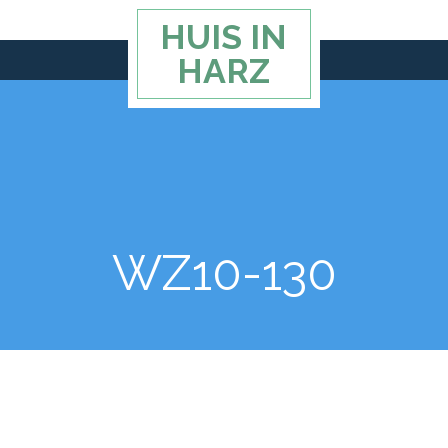
HUIS IN
HARZ
WZ10-130