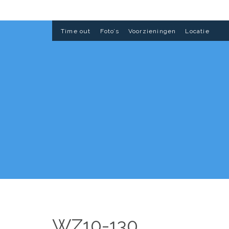
Time out
Foto’s
Voorzieningen
Locatie
WZ10-130