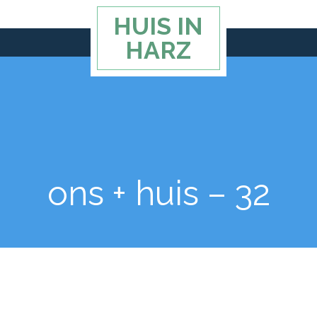
HUIS IN
HARZ
ons + huis – 32