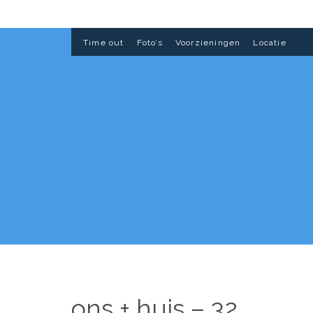
Time out
Foto’s
Voorzieningen
Locatie
ons + huis – 32