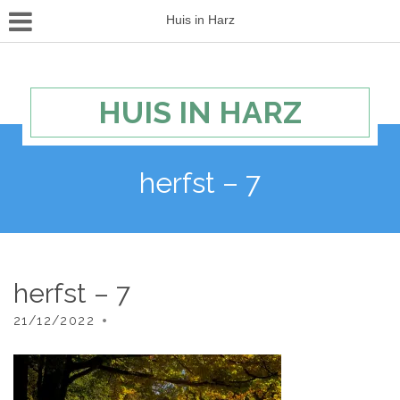
Huis in Harz
HUIS IN HARZ
herfst – 7
herfst – 7
21/12/2022