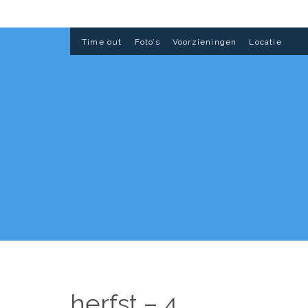
Time out
Foto’s
Voorzieningen
Locatie
herfst – 4