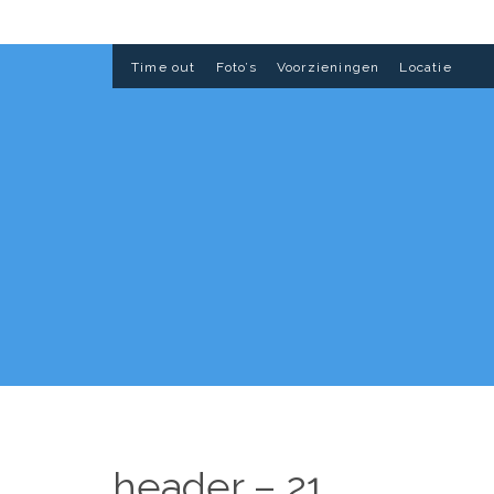
Time out
Foto’s
Voorzieningen
Locatie
header – 21