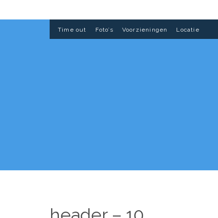
Time out
Foto’s
Voorzieningen
Locatie
header – 10