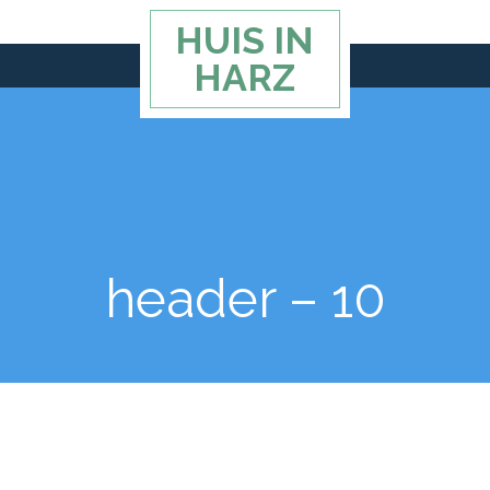
HUIS IN
HARZ
header – 10