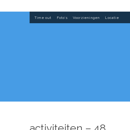
Time out
Foto’s
Voorzieningen
Locatie
activiteiten – 48