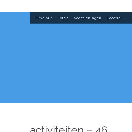
Time out
Foto’s
Voorzieningen
Locatie
activiteiten – 46