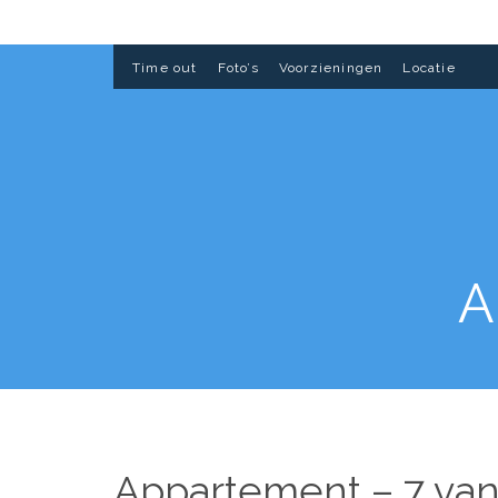
Time out
Foto’s
Voorzieningen
Locatie
A
Appartement – 7 van