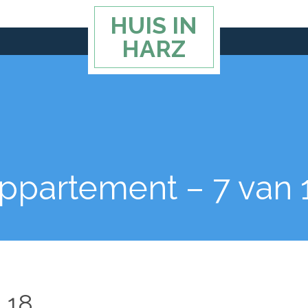
HUIS IN
HARZ
ppartement – 7 van 
 18